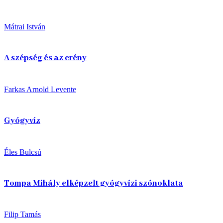
Mátrai István
A szépség és az erény
Farkas Arnold Levente
Gyógyvíz
Éles Bulcsú
Tompa Mihály elképzelt gyógyvízi szónoklata
Filip Tamás