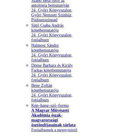
Szabó Béla fotói az
antológia bemutatóján
24. Győri Könyvszalon,
Győri Nemzeti Színház,
Pódiumszínpad
Sütő Csaba András
kötetbemutatója
24. Győri Könyvszalon,
fotóalbum
Halmosi Sándor
kötetbemutatója
24. Győri Könyvszalon,
fotóalbum
Döme Barbara és Király
Farkas kötetbemutatója
24. Győri Könyvszalon,
fotóalbum
Bene Zoltán
kötetbemutatója
24. Győri Könyvszalon,
fotóalbum
Kép–hang–szó–forma
A Magyar Művészeti
Akadémia észak-
magyarországi
ösztöndíjasainak tárlata
Fotóalbumok a megnyitóról