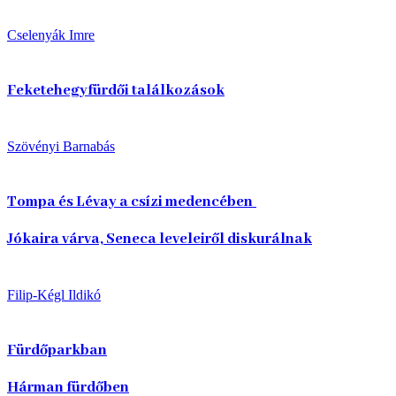
Cselenyák Imre
Feketehegyfürdői találkozások
Szövényi Barnabás
Tompa és Lévay a csízi medencében
Jókaira várva, Seneca leveleiről diskurálnak
Filip-Kégl Ildikó
Fürdőparkban
Hárman fürdőben