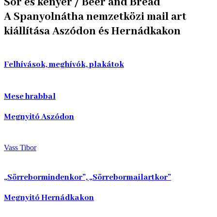
Sör és kenyér / Beer and Bread
A Spanyolnátha nemzetközi mail art
kiállítása Aszódon és Hernádkakon
Felhívások, meghívók, plakátok
Mese hrabbal
Megnyitó Aszódon
Vass Tibor
„Sörrebormindenkor”, „Sörrebormailartkor”
Megnyitó Hernádkakon