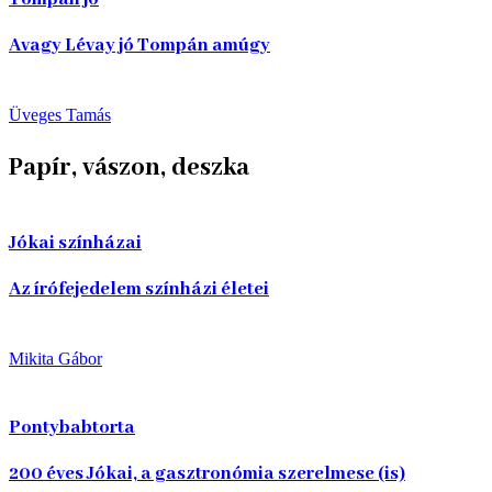
Avagy Lévay jó Tompán amúgy
Üveges Tamás
Papír, vászon, deszka
Jókai színházai
Az írófejedelem színházi életei
Mikita Gábor
Pontybabtorta
200 éves Jókai, a gasztronómia szerelmese (is)