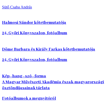
Sütő Csaba András
Halmosi Sándor kötetbemutatója
24. Győri Könyvszalon, fotóalbum
Döme Barbara és Király Farkas kötetbemutatója
24. Győri Könyvszalon, fotóalbum
Kép–hang–szó–forma
A Magyar Művészeti Akadémia észak-magyarországi
ösztöndíjasainak tárlata
Fotóalbumok a megnyitóról