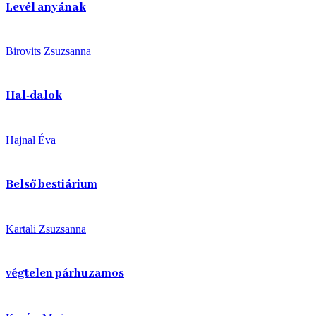
Levél anyának
Birovits Zsuzsanna
Hal-dalok
Hajnal Éva
Belső bestiárium
Kartali Zsuzsanna
végtelen párhuzamos