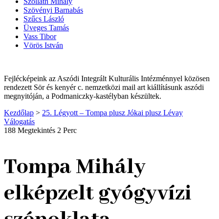
Szolláth Mihály
Szövényi Barnabás
Szűcs László
Üveges Tamás
Vass Tibor
Vörös István
Fejlécképeink az Aszódi Integrált Kulturális Intézménnyel közösen
rendezett Sör és kenyér c. nemzetközi mail art kiállításunk aszódi
megnyitóján, a Podmaniczky-kastélyban készültek.
Kezdőlap
>
25. Légyott – Tompa plusz Jókai plusz Lévay
Válogatás
188 Megtekintés
2 Perc
Tompa Mihály
elképzelt gyógyvízi