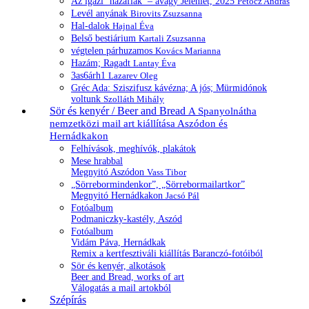
Az igazi ‘hazafiak’ – avagy Jelenlét, 2025
Petőcz András
Levél anyának
Birovits Zsuzsanna
Hal-dalok
Hajnal Éva
Belső bestiárium
Kartali Zsuzsanna
végtelen párhuzamos
Kovács Marianna
Hazám; Ragadt
Lantay Éva
3as6árh1
Lazarev Oleg
Gréc Ada: Sziszifusz kávézna; A jós; Mürmidónok
voltunk
Szolláth Mihály
Sör és kenyér / Beer and Bread
A Spanyolnátha
nemzetközi mail art kiállítása Aszódon és
Hernádkakon
Felhívások, meghívók, plakátok
Mese hrabbal
Megnyitó Aszódon
Vass Tibor
„Sörrebormindenkor”, „Sörrebormailartkor”
Megnyitó Hernádkakon
Jacsó Pál
Fotóalbum
Podmaniczky-kastély, Aszód
Fotóalbum
Vidám Páva, Hernádkak
Remix a kertfesztiváli kiállítás Baranczó-fotóiból
Sör és kenyér, alkotások
Beer and Bread, works of art
Válogatás a mail artokból
Szépírás