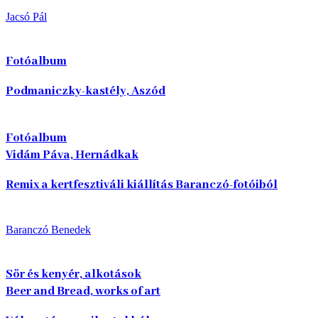
Jacsó Pál
Fotóalbum
Podmaniczky-kastély, Aszód
Fotóalbum
Vidám Páva, Hernádkak
Remix a kertfesztiváli kiállítás Baranczó-fotóiból
Baranczó Benedek
Sör és kenyér, alkotások
Beer and Bread, works of art