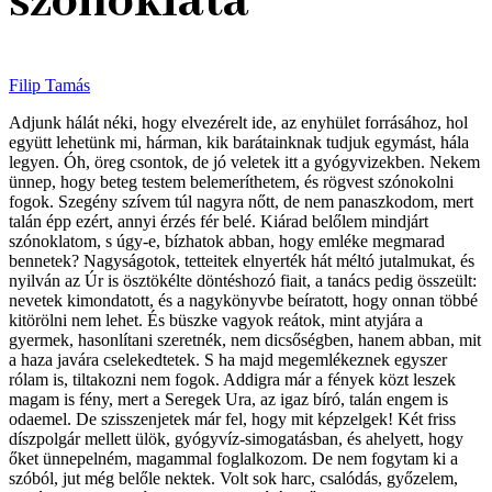
szónoklata
Filip Tamás
Adjunk hálát néki, hogy elvezérelt ide, az enyhület forrásához, hol
együtt lehetünk mi, hárman, kik barátainknak tudjuk egymást, hála
legyen. Óh, öreg csontok, de jó veletek itt a gyógyvizekben. Nekem
ünnep, hogy beteg testem belemeríthetem, és rögvest szónokolni
fogok. Szegény szívem túl nagyra nőtt, de nem panaszkodom, mert
talán épp ezért, annyi érzés fér belé. Kiárad belőlem mindjárt
szónoklatom, s úgy-e, bízhatok abban, hogy emléke megmarad
bennetek? Nagyságotok, tetteitek elnyerték hát méltó jutalmukat, és
nyilván az Úr is ösztökélte döntéshozó fiait, a tanács pedig összeült:
nevetek kimondatott, és a nagykönyvbe beíratott, hogy onnan többé
kitörölni nem lehet. És büszke vagyok reátok, mint atyjára a
gyermek, hasonlítani szeretnék, nem dicsőségben, hanem abban, mit
a haza javára cselekedtetek. S ha majd megemlékeznek egyszer
rólam is, tiltakozni nem fogok. Addigra már a fények közt leszek
magam is fény, mert a Seregek Ura, az igaz bíró, talán engem is
odaemel. De szisszenjetek már fel, hogy mit képzelgek! Két friss
díszpolgár mellett ülök, gyógyvíz-simogatásban, és ahelyett, hogy
őket ünnepelném, magammal foglalkozom. De nem fogytam ki a
szóból, jut még belőle nektek. Volt sok harc, csalódás, győzelem,