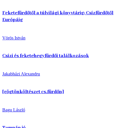
Feketefürdőtől a túlvilági könyvtárig; Csízfürdőtől
Európáig
Vörös István
Csízi és feketehegyfürdői találkozások
Jakabházi Alexandru
[rögtönköltészet cs.fürdőn]
Bagu László
Tompán jó