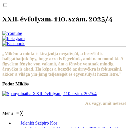
XXII. évfolyam. 110. szám. 2025/4
„Miként a minta is kirajzolja negatívját, a beszélőt is
hallgathatjuk úgy, hogy arra is figyelünk, amit nem mond ki. A
figyelem fénybe von valamit, ám a fénybe vontnak mindig
árnyéka is akad. Ha képes a beszélő az árnyékra is fókuszálni,
akkor a világa yin-jang teljességét és egyensúlyát hozza létre.”
Fodor Miklós
Az vagy, amit netezel
Menu
≡
╳
Jelenlét Szépíró Kör