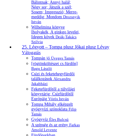
Bálintnak; Annyi halál;
Négy sor; Játszik a szél;
Sosem; Impresszió; Merre-
meddig; Mondom
Drozsnyik
István
Wilhelmina könyve
Ibolyakék, A ginkgo levelei,
Idegen kövek
Deák-Takács
Szilvia
25. Légyott – Tompa plusz Jókai plusz Lévay
Válogatás
Tompán jó
Üveges Tamás
[rögtönköltészet cs.fürdőn]
Bagu László
Csízi és feketehegyfürdői
találkozások
Alexandru
Jakabházi
Feketefürdőtől a túlvilági
könyvtárig; Csízfürdőtől
Európáig
Vörös István
Tompa Mihály elképzelt
gyógyvízi szónoklata
Filip
Tamás
Gyógyvíz
Éles Bulcsú
A szépség és az erény
Farkas
Arnold Levente
Fürdőparkban