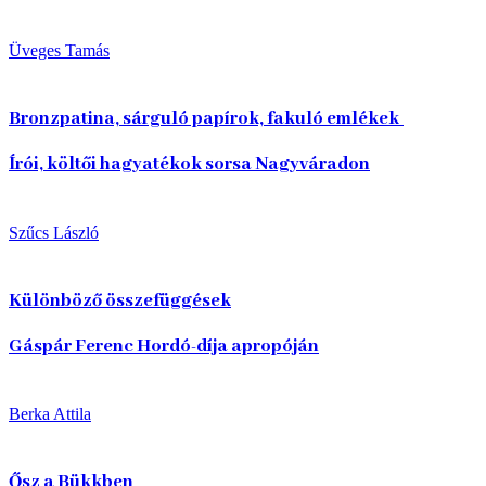
Üveges Tamás
Bronzpatina, sárguló papírok, fakuló emlékek
Írói, költői hagyatékok sorsa Nagyváradon
Szűcs László
Különböző összefüggések
Gáspár Ferenc Hordó-díja apropóján
Berka Attila
Ősz a Bükkben