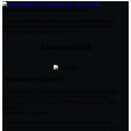
Spanyolnátha művészeti folyóirat
Megjelenik kizárólag interneten, a spanyolnáthában elhunytak
(többek között: Guillaume Apollinaire, Kaffka Margit, Egon
Schiele, Edmond Rostand) emlékére is.
Támogatóink
Első szám: 2004. július 31.
A Spanyolnáthát a Nemzeti Kulturális Örökség Minisztériuma
2006. június 2-án (2.9./531-1/2006) vette nyilvántartásba.
HU ISSN 2061-0270 (Magyar ISSN Nemzeti Központ, 2009.
június 25.)
Felelős kiadó: Vass Tibor
A Spanyolnátha művészeti folyóirat 2026. évi lapszámainak
megjelentetése, a folyóirat szakmai programja szakmai program