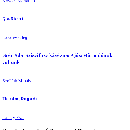
Kovács Marianna
3as6árh1
Lazarev Oleg
Gréc Ada: Sziszifusz kávézna; A jós; Mürmidónok
voltunk
Szolláth Mihály
Hazám; Ragadt
Lantay Éva