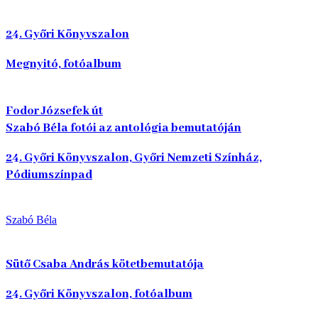
24. Győri Könyvszalon
Megnyitó, fotóalbum
Fodor Józsefek út
Szabó Béla fotói az antológia bemutatóján
24. Győri Könyvszalon, Győri Nemzeti Színház,
Pódiumszínpad
Szabó Béla
Sütő Csaba András kötetbemutatója
24. Győri Könyvszalon, fotóalbum