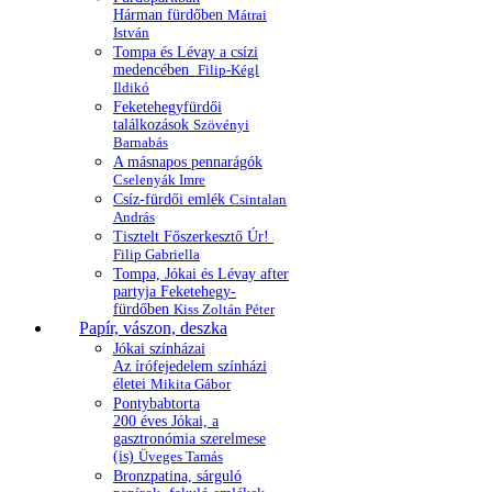
Hárman fürdőben
Mátrai
István
Tompa és Lévay a csízi
medencében
Filip-Kégl
Ildikó
Feketehegyfürdői
találkozások
Szövényi
Barnabás
A másnapos pennarágók
Cselenyák Imre
Csíz-fürdői emlék
Csintalan
András
Tisztelt Főszerkesztő Úr!
Filip Gabriella
Tompa, Jókai és Lévay after
partyja Feketehegy-
fürdőben
Kiss Zoltán Péter
Papír, vászon, deszka
Jókai színházai
Az írófejedelem színházi
életei
Mikita Gábor
Pontybabtorta
200 éves Jókai, a
gasztronómia szerelmese
(is)
Üveges Tamás
Bronzpatina, sárguló