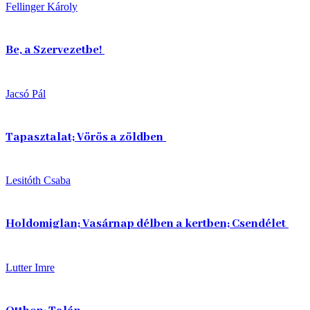
Fellinger Károly
Be, a Szervezetbe!
Jacsó Pál
Tapasztalat; Vörös a zöldben
Lesitóth Csaba
Holdomiglan; Vasárnap délben a kertben; Csendélet
Lutter Imre