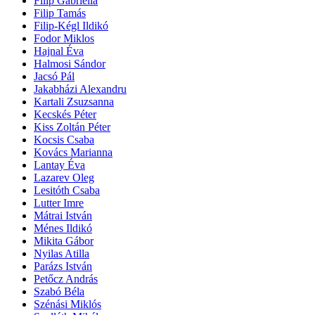
Filip Gabriella
Filip Tamás
Filip-Kégl Ildikó
Fodor Miklos
Hajnal Éva
Halmosi Sándor
Jacsó Pál
Jakabházi Alexandru
Kartali Zsuzsanna
Kecskés Péter
Kiss Zoltán Péter
Kocsis Csaba
Kovács Marianna
Lantay Éva
Lazarev Oleg
Lesitóth Csaba
Lutter Imre
Mátrai István
Ménes Ildikó
Mikita Gábor
Nyilas Atilla
Parázs István
Petőcz András
Szabó Béla
Szénási Miklós