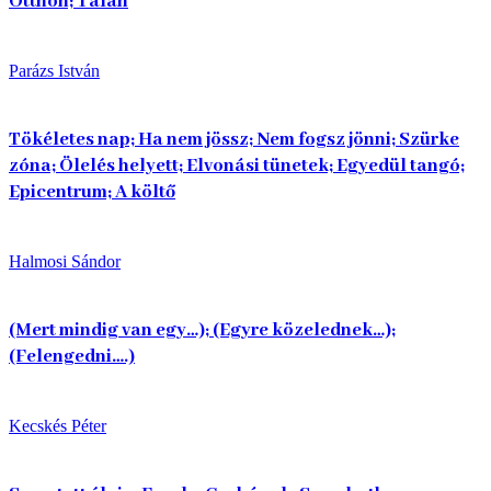
Otthon; Talán
Parázs István
Tökéletes nap; Ha nem jössz; Nem fogsz jönni; Szürke
zóna; Ölelés helyett; Elvonási tünetek; Egyedül tangó;
Epicentrum; A költő
Halmosi Sándor
(Mert mindig van egy…); (Egyre közelednek…);
(Felengedni….)
Kecskés Péter