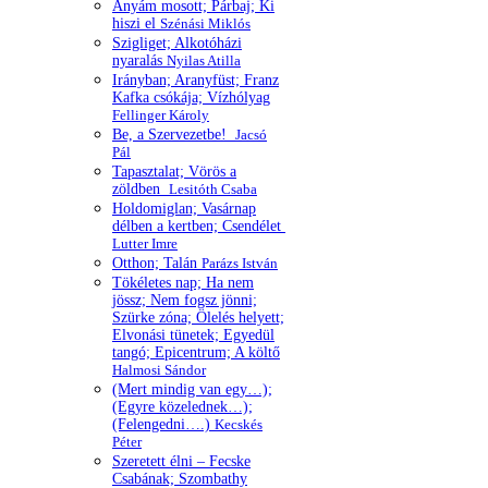
Anyám mosott; Párbaj; Ki
hiszi el
Szénási Miklós
Szigliget; Alkotóházi
nyaralás
Nyilas Atilla
Irányban; Aranyfüst; Franz
Kafka csókája; Vízhólyag
Fellinger Károly
Be, a Szervezetbe!
Jacsó
Pál
Tapasztalat; Vörös a
zöldben
Lesitóth Csaba
Holdomiglan; Vasárnap
délben a kertben; Csendélet
Lutter Imre
Otthon; Talán
Parázs István
Tökéletes nap; Ha nem
jössz; Nem fogsz jönni;
Szürke zóna; Ölelés helyett;
Elvonási tünetek; Egyedül
tangó; Epicentrum; A költő
Halmosi Sándor
(Mert mindig van egy…);
(Egyre közelednek…);
(Felengedni….)
Kecskés
Péter
Szeretett élni – Fecske
Csabának; Szombathy