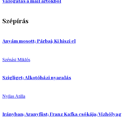
Válogatás a mail artokból
Szépírás
Anyám mosott; Párbaj; Ki hiszi el
Szénási Miklós
Szigliget; Alkotóházi nyaralás
Nyilas Atilla
Irányban; Aranyfüst; Franz Kafka csókája; Vízhólyag