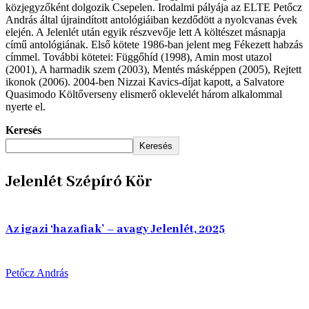
közjegyzőként dolgozik Csepelen. Irodalmi pályája az ELTE Petőcz
András által újraindított antológiáiban kezdődött a nyolcvanas évek
elején. A Jelenlét után egyik részvevője lett A költészet másnapja
című antológiának. Első kötete 1986-ban jelent meg Fékezett habzás
címmel. További kötetei: Függőhíd (1998), Amin most utazol
(2001), A harmadik szem (2003), Mentés másképpen (2005), Rejtett
ikonok (2006). 2004-ben Nizzai Kavics-díjat kapott, a Salvatore
Quasimodo Költőverseny elismerő oklevelét három alkalommal
nyerte el.
Keresés
Keresés
Jelenlét Szépíró Kör
Az igazi ‘hazafiak’ – avagy Jelenlét, 2025
Petőcz András