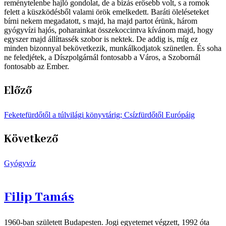
reménytelenbe hajló gondolat, de a bízás erősebb volt, s a romok
felett a küszködésből valami örök emelkedett. Baráti öleléseteket
bírni nekem megadatott, s majd, ha majd partot érünk, három
gyógyvízi hajós, poharainkat összekoccintva kívánom majd, hogy
egyszer majd állíttassék szobor is nektek. De addig is, míg ez
minden bizonnyal bekövetkezik, munkálkodjatok szünetlen. És soha
ne feledjétek, a Díszpolgárnál fontosabb a Város, a Szobornál
fontosabb az Ember.
Előző
Feketefürdőtől a túlvilági könyvtárig; Csízfürdőtől Európáig
Következő
Gyógyvíz
Filip Tamás
1960-ban született Budapesten. Jogi egyetemet végzett, 1992 óta