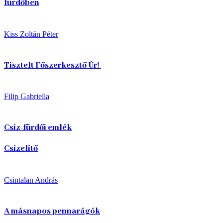
fürdőben
Kiss Zoltán Péter
Tisztelt Főszerkesztő Úr!
Filip Gabriella
Csíz-fürdői emlék
Csízelítő
Csintalan András
A másnapos pennarágók