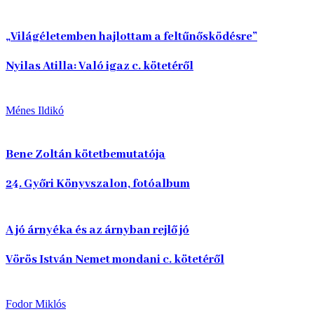
„Világéletemben hajlottam a feltűnősködésre”
Nyilas Atilla: Való igaz c. kötetéről
Ménes Ildikó
Bene Zoltán kötetbemutatója
24. Győri Könyvszalon, fotóalbum
A jó árnyéka és az árnyban rejlő jó
Vörös István Nemet mondani c. kötetéről
Fodor Miklós