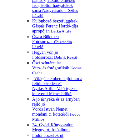
papírok, fakuló emlékek
Írói, költői hagyatékok
sorsa Nagyváradon
Szűcs
László
Különböző összefüggések
Gáspár Ferenc Hordó-díja
apropóján
Berka Attila
Ősz a Bükkben
Fotósorozat
Csizmadia
László
Hegyen vón jó
Fotósorozat
Dobrik Rezső
Őszi színtársulat
Vers- és fotógrafikák
Kocsis
Csaba
„Világéletemben hajlottam a
feltűnősködésre”
Nyilas Atilla: Való igaz c.
kötetéről
Ménes Ildikó
A jó árnyéka és az árnyban
rejlő jó
Vörös István Nemet
mondani c. kötetéről
Fodor
Miklós
24. Győri Könyvszalon
Megnyitó, fotóalbum
Fodor Józsefek út