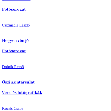
Fotósorozat
Csizmadia László
Hegyen vón jó
Fotósorozat
Dobrik Rezső
Őszi színtársulat
Vers- és fotógrafikák
Kocsis Csaba