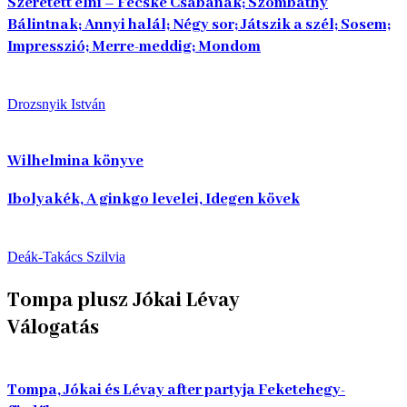
Szeretett élni – Fecske Csabának; Szombathy
Bálintnak; Annyi halál; Négy sor; Játszik a szél; Sosem;
Impresszió; Merre-meddig; Mondom
Drozsnyik István
Wilhelmina könyve
Ibolyakék, A ginkgo levelei, Idegen kövek
Deák-Takács Szilvia
Tompa plusz Jókai Lévay
Válogatás
Tompa, Jókai és Lévay after partyja Feketehegy-