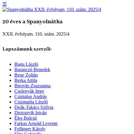
☰
20 éves a Spanyolnátha
XXII. évfolyam. 110. szám. 2025/4
Lapszámunk szerzői:
Bagu László
Baranczó Benedek
Bene Zoltán
Berka Attila
Birovits Zsuzsanna
Cselenyák Imre
Csintalan András
Csizmadia László
Deák-Takács Szilvia
Drozsnyik István
Éles Bulcsú
Farkas Arnold Levente
Fellinger Károly